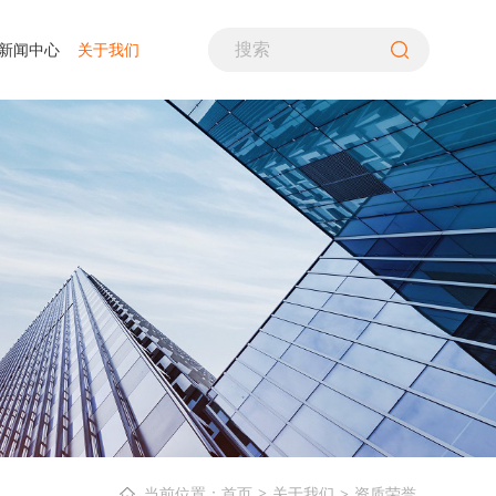
新闻中心
关于我们
PH计
煤粉采样装置
生命探测仪
噪音计、声级计
差压仪
气流筛分仪
水质分析仪
照度计
风速仪
气体分析仪
酸露点仪
转速计
空气质量检测仪
多通道热流计
万用表
在线式变送器
检漏仪
辐射热流传感器
温湿度仪
铁路行业
资质荣誉
造纸行业
联系我们
超声波流量计
热像仪
烟气分析仪
关于我们
资质荣誉
当前位置：首页
>
>