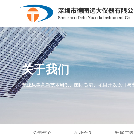
粮库专用
氧化锆
制冷系统/供热系统/暖通
关于我们
露点仪
光度计
专业从事高新技术研发、国际贸易、项目开发设计与
石油化工
公司简介
电力行业
企业文化
钳形表
公司简介
企业文化
发展历程