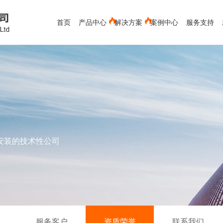
首页
产品中心
解决方案
案例中心
服务支持
电能质量分析仪
蓄电池测试仪
红外测温仪
测距仪
新能源
接触式测温仪
空调专用
视频内窥镜
空气流量计
环境测试
测厚仪
水份仪
化工救援类-军毒、生物检测仪
有色金属行业
粉碎装备
材料分析仪
安装的技术性公司
下载中心
冶金行业
公司新闻
发展历程
售后服务
环保行业
行业新闻
服务客户
常见问题
辐射检测仪
实验室辅助设备
X射线检测
服务客户
资质荣誉
联系我们