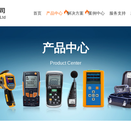
首页
产品中心
解决方案
案例中心
服务支持
电能质量分析仪
蓄电池测试仪
红外测温仪
产品中心
测距仪
新能源
接触式测温仪
空调专用
视频内窥镜
空气流量计
环境测试
Product Center
测厚仪
水份仪
化工救援类-军毒、生物检测仪
有色金属行业
粉碎装备
材料分析仪
下载中心
冶金行业
公司新闻
发展历程
售后服务
环保行业
行业新闻
服务客户
常见问题
辐射检测仪
实验室辅助设备
X射线检测