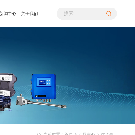
新闻中心
关于我们
PH计
煤粉采样装置
生命探测仪
噪音计、声级计
差压仪
气流筛分仪
水质分析仪
照度计
风速仪
气体分析仪
酸露点仪
转速计
空气质量检测仪
多通道热流计
万用表
在线式变送器
检漏仪
辐射热流传感器
温湿度仪
铁路行业
资质荣誉
造纸行业
联系我们
超声波流量计
热像仪
烟气分析仪
产品中心
钳形表
当前位置：首页
>
>