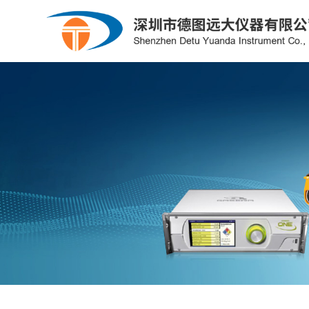
粮库专用
氧化锆
制冷系统/供热系统/暖通
露点仪
光度计
石油化工
公司简介
电力行业
企业文化
钳形表