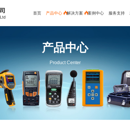
首页
产品中心
解决方案
案例中心
服务支持
电能质量分析仪
蓄电池测试仪
红外测温仪
产品中心
测距仪
新能源
接触式测温仪
空调专用
视频内窥镜
空气流量计
环境测试
Product Center
测厚仪
水份仪
化工救援类-军毒、生物检测仪
有色金属行业
粉碎装备
材料分析仪
下载中心
冶金行业
公司新闻
发展历程
售后服务
环保行业
行业新闻
服务客户
常见问题
辐射检测仪
实验室辅助设备
X射线检测