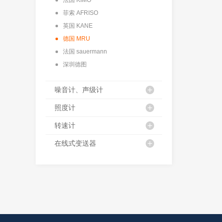
菲索 AFRISO
英国 KANE
德国 MRU
法国 sauermann
深圳德图
噪音计、声级计
照度计
转速计
在线式变送器