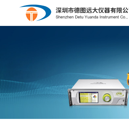
粮库专用
氧化锆
制冷系统/供热系统/暖通
露点仪
光度计
石油化工
公司简介
电力行业
企业文化
钳形表