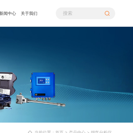
新闻中心
关于我们
PH计
煤粉采样装置
生命探测仪
噪音计、声级计
差压仪
气流筛分仪
水质分析仪
照度计
风速仪
气体分析仪
酸露点仪
转速计
空气质量检测仪
多通道热流计
万用表
在线式变送器
检漏仪
辐射热流传感器
温湿度仪
铁路行业
资质荣誉
造纸行业
联系我们
超声波流量计
热像仪
烟气分析仪
产品中心
烟气分析仪
当前位置：首页
>
>