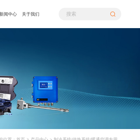
新闻中心
关于我们
PH计
煤粉采样装置
生命探测仪
噪音计、声级计
差压仪
气流筛分仪
水质分析仪
照度计
风速仪
气体分析仪
酸露点仪
转速计
空气质量检测仪
多通道热流计
万用表
在线式变送器
检漏仪
辐射热流传感器
温湿度仪
铁路行业
资质荣誉
造纸行业
联系我们
超声波流量计
热像仪
烟气分析仪
产品中心
制冷系统/供热系统/暖通空调专用
前位置：首页
>
>