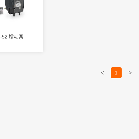
i-52 蠕动泵
<
>
1