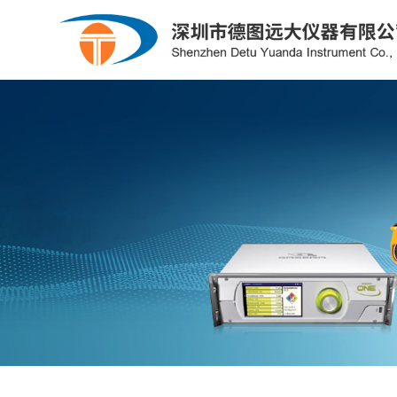
粮库专用
氧化锆
制冷系统/供热系统/暖通
露点仪
光度计
石油化工
公司简介
电力行业
企业文化
钳形表