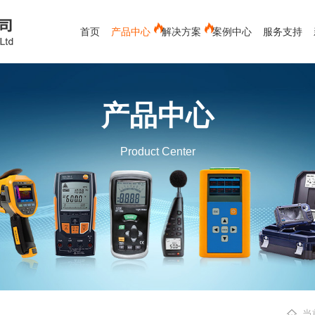
首页
产品中心
解决方案
案例中心
服务支持
电能质量分析仪
蓄电池测试仪
红外测温仪
产品中心
测距仪
新能源
接触式测温仪
空调专用
视频内窥镜
空气流量计
环境测试
Product Center
测厚仪
水份仪
化工救援类-军毒、生物检测仪
有色金属行业
粉碎装备
材料分析仪
下载中心
冶金行业
公司新闻
发展历程
售后服务
环保行业
行业新闻
服务客户
常见问题
辐射检测仪
实验室辅助设备
X射线检测
当