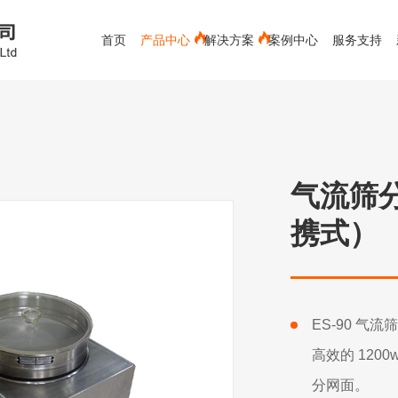
首页
产品中心
解决方案
案例中心
服务支持
电能质量分析仪
蓄电池测试仪
红外测温仪
测距仪
新能源
接触式测温仪
空调专用
视频内窥镜
空气流量计
环境测试
气流筛分
测厚仪
水份仪
化工救援类-军毒、生物检测仪
携式）
有色金属行业
粉碎装备
材料分析仪
下载中心
冶金行业
公司新闻
发展历程
售后服务
环保行业
行业新闻
服务客户
常见问题
辐射检测仪
实验室辅助设备
PH计
ES-90 
高效的 12
分网面。