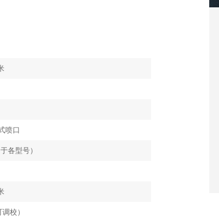
毫米
式喷口
用于各型号）
毫米
 （可调校）