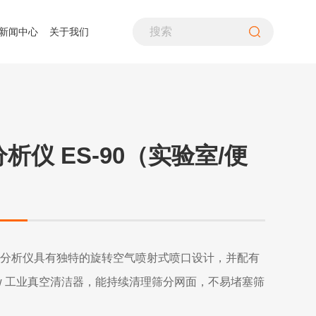
新闻中心
关于我们
差压仪
气流筛分仪
水质分析仪
照度计
风速仪
气体分析仪
酸露点仪
转速计
空气质量检测仪
多通道热流计
万用表
在线式变送器
析仪 ES-90（实验室/便
检漏仪
辐射热流传感器
温湿度仪
超声波流量计
热像仪
烟气分析仪
铁路行业
资质荣誉
造纸行业
联系我们
煤粉采样装置
生命探测仪
噪音计、声级计
气流筛分析仪具有独特的旋转空气喷射式喷口设计，并配有
00w 工业真空清洁器，能持续清理筛分网面，不易堵塞筛