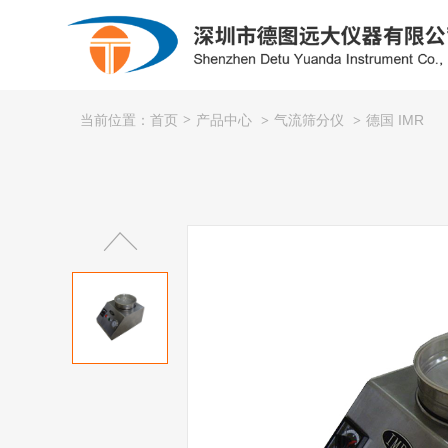
产品中心
气流筛分仪
德国 IMR
当前位置：首页
>
>
>
粮库专用
氧化锆
制冷系统/供热系统/暖通
露点仪
光度计
石油化工
公司简介
电力行业
企业文化
钳形表