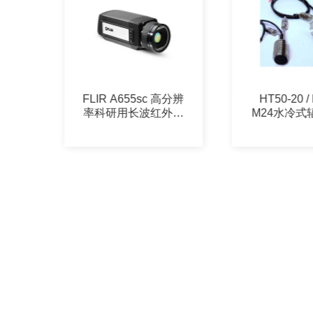
A655sc 高分辨
HT50-20 / HT50-
D
用长波红外热
M24水冷式辐射热流
像仪
传感器