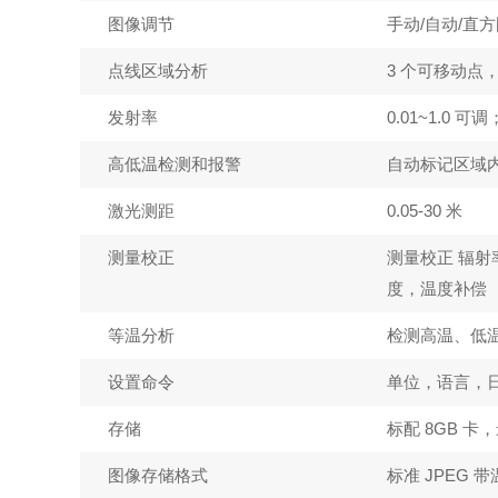
图像调节
手动/自动/直
点线区域分析
3 个可移动点
发射率
0.01~1.0 可调
高低温检测和报警
自动标记区域
激光测距
0.05-30 米
测量校正
测量校正 辐
度，温度补偿
等温分析
检测高温、低
设置命令
单位，语言，
存储
标配 8GB 卡
图像存储格式
标准 JPEG 