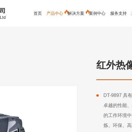
首页
产品中心
解决方案
案例中心
服务支持
电能质量分析仪
蓄电池测试仪
红外测温仪
测距仪
新能源
接触式测温仪
空调专用
视频内窥镜
空气流量计
环境测试
红外热像仪
测厚仪
水份仪
化工救援类-军毒、生物检测仪
有色金属行业
粉碎装备
材料分析仪
下载中心
冶金行业
公司新闻
发展历程
售后服务
环保行业
行业新闻
服务客户
常见问题
辐射检测仪
实验室辅助设备
X射线检测
DT-9897 
卓越的性能、
的工作环境中
炼、环保、高