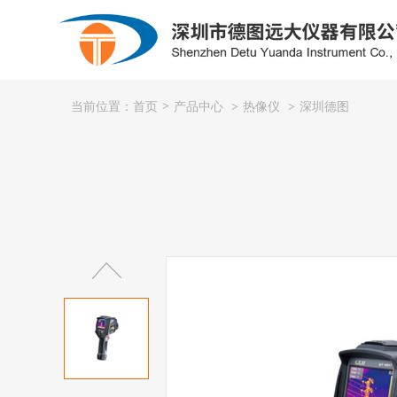
产品中心
热像仪
深圳德图
当前位置：首页
>
>
>
粮库专用
氧化锆
制冷系统/供热系统/暖通
露点仪
光度计
石油化工
公司简介
电力行业
企业文化
钳形表