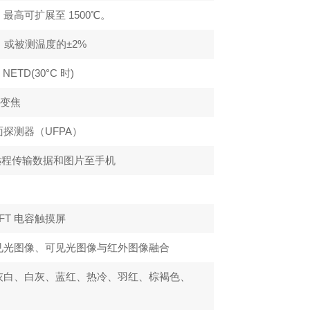
0℃，最高可扩展至 1500℃。
°F）或被测温度的±2%
K NETD(30°C 时)
续变焦
探测器（UFPA）
i 远程传输数据和图片至手机
TFT 电容触摸屏
见光图像、可见光图像与红外图像融合
灰白、白灰、蓝红、热冷、羽红、棕褐色、