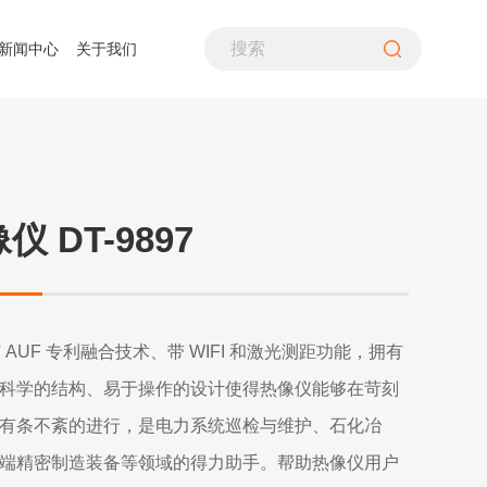
新闻中心
关于我们
PH计
煤粉采样装置
生命探测仪
噪音计、声级计
差压仪
气流筛分仪
水质分析仪
照度计
风速仪
气体分析仪
酸露点仪
转速计
 DT-9897
空气质量检测仪
多通道热流计
万用表
在线式变送器
检漏仪
辐射热流传感器
温湿度仪
铁路行业
资质荣誉
造纸行业
联系我们
超声波流量计
热像仪
烟气分析仪
具有 AUF 专利融合技术、带 WIFI 和激光测距功能，拥有
科学的结构、易于操作的设计使得热像仪能够在苛刻
有条不紊的进行，是电力系统巡检与维护、石化冶
端精密制造装备等领域的得力助手。帮助热像仪用户