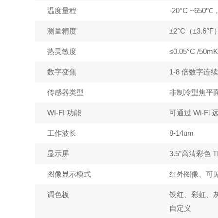
温度量程
-20°C ~65
测量精度
±2°C（±3.6
热灵敏度
≤0.05°C /50m
数字变焦
1-8 倍数字连
传感器类型
非制冷型焦平面
WI-FI 功能
可通过 Wi-F
工作波长
8-14um
显示屏
3.5”高清彩色 
图像显示模式
红外图像、可
调色板
铁红、彩虹、
自定义