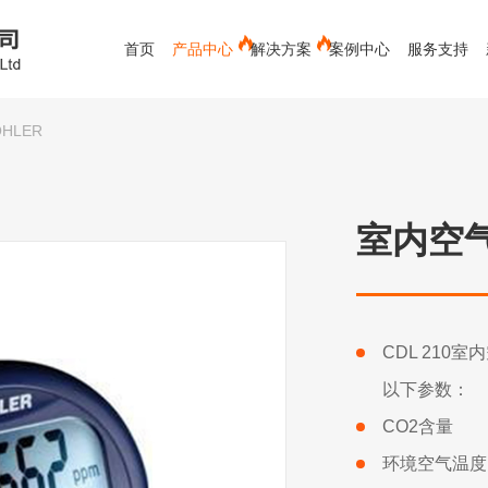
首页
产品中心
解决方案
案例中心
服务支持
HLER
电能质量分析仪
蓄电池测试仪
红外测温仪
测距仪
新能源
接触式测温仪
空调专用
视频内窥镜
空气流量计
环境测试
室内空气
测厚仪
水份仪
化工救援类-军毒、生物检测仪
有色金属行业
粉碎装备
材料分析仪
下载中心
冶金行业
公司新闻
发展历程
售后服务
环保行业
行业新闻
服务客户
常见问题
辐射检测仪
实验室辅助设备
X射线检测
CDL 21
以下参数：
CO2含量
环境空气温度