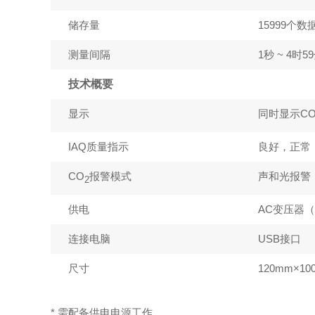
储存量
15999个数
测量间隔
1秒 ~ 4时
技术概要
显示
同时显示C
IAQ质量指示
良好，正常
CO
报警模式
声和光报警
2
供电
AC变压器（
连接电脑
USB接口
尺寸
120mm×10
* 需配备供电电源工作。