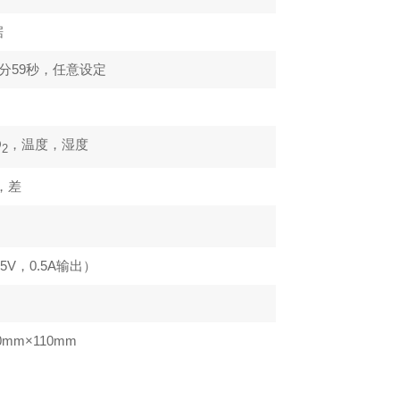
据
59分59秒，任意设定
O
，温度，湿度
2
，差
5V，0.5A输出）
0mm×110mm