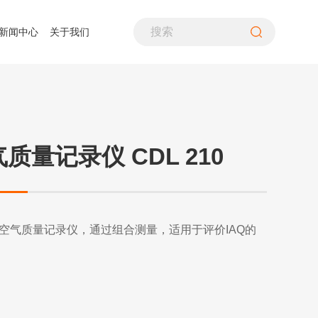
新闻中心
关于我们
PH计
煤粉采样装置
生命探测仪
噪音计、声级计
差压仪
气流筛分仪
水质分析仪
照度计
风速仪
气体分析仪
酸露点仪
转速计
质量记录仪 CDL 210
空气质量检测仪
多通道热流计
万用表
在线式变送器
检漏仪
辐射热流传感器
温湿度仪
铁路行业
资质荣誉
造纸行业
联系我们
超声波流量计
热像仪
烟气分析仪
0室内空气质量记录仪，通过组合测量，适用于评价IAQ的