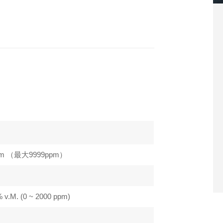
ppm （最大9999ppm）
 v.M. (0 ~ 2000 ppm)