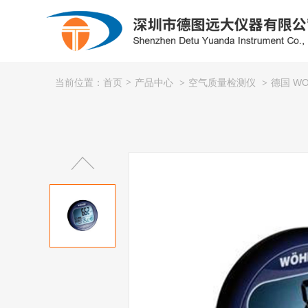
产品中心
空气质量检测仪
德国 WO
当前位置：首页
>
>
>
粮库专用
氧化锆
制冷系统/供热系统/暖通
露点仪
光度计
石油化工
公司简介
电力行业
企业文化
钳形表