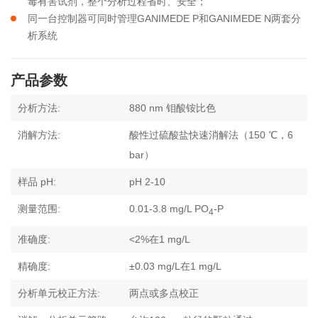
毒有害试剂，整个分析过程省时、安全；
同一台控制器可同时管理GANIMEDE P和GANIMEDE N两套分
析系统
产品参数
分析方法:
880 nm 钼酸铵比色
消解方法:
酸性过硫酸盐快速消解法（150 ℃，6
bar）
样品 pH:
pH 2-10
测量范围:
0.01-3.8 mg/L PO
-P
4
准确度:
<2%在1 mg/L
精确度:
±0.03 mg/L在1 mg/L
分析单元校正方法:
两点或多点校正