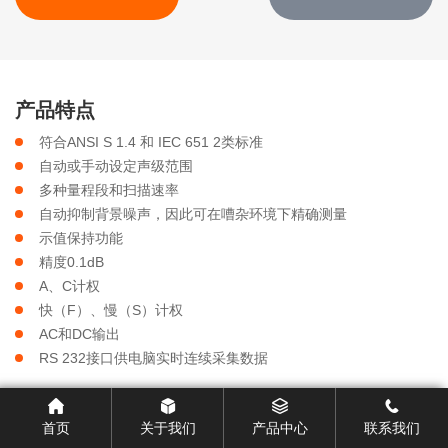
产品特点
符合ANSI S 1.4 和 IEC 651 2类标准
自动或手动设定声级范围
多种量程段和扫描速率
自动抑制背景噪声，因此可在嘈杂环境下精确测量
示值保持功能
精度0.1dB
A、C计权
快（F）、慢（S）计权
AC和DC输出
RS 232接口供电脑实时连续采集数据
产品参数
首页
关于我们
产品中心
联系我们