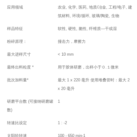
应用领域
农业, 化学, 医药, 地质/冶金, 工程/电子, 建
筑材料, 环境/循环, 玻璃/陶瓷, 生物
样品特征
软性, 硬性, 脆性, 纤维质—干或湿
粉碎原理：
撞击力，摩擦力
最大进样尺寸
< 10 mm
最终出料粒度 *
用于胶体研磨，出样小于０.１微米
批次加料量*
最大 1 x 220 毫升 使用堆叠管时：最大 2
x 20 毫升
研磨平台数 (可接纳研磨罐
1
数)
转速比设定
1 : -2
太阳轮转速
100 - 650 min-1