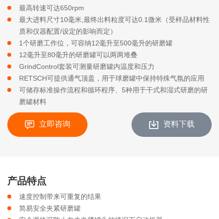
最高转速可达650rpm
最大进料尺寸10毫米,最终出料粒度可达0.1微米（受样品材料性
质和仪器配置/设定的影响而定）
1个研磨工作位，可容纳12毫升至500毫升的研磨罐
12毫升至80毫升的研磨罐可以两两堆叠
GrindControl套装可测量研磨罐内温度和压力
RETSCH可提供通气顶盖，用于球磨罐中保持特殊气氛的应用
可储存标准操作流程和循环程序、5种用于干式和湿式研磨的研
磨罐材料
立即咨询
资料下载
产品特点
速度控制带来可重复的结果
简易安全夹紧研磨罐