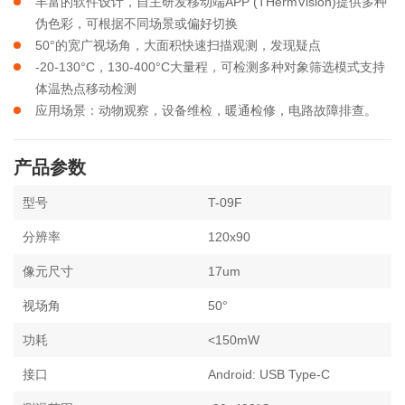
丰富的软件设计，自主研发移动端APP (THermVision)提供多种
伪色彩，可根据不同场景或偏好切换
50°的宽广视场角，大面积快速扫描观测，发现疑点
-20-130°C，130-400°C大量程，可检测多种对象筛选模式支持
体温热点移动检测
应用场景：动物观察，设备维检，暖通检修，电路故障排查。
产品参数
型号
T-09F
分辨率
120x90
像元尺寸
17um
视场角
50°
功耗
<150mW
接口
Android: USB Type-C