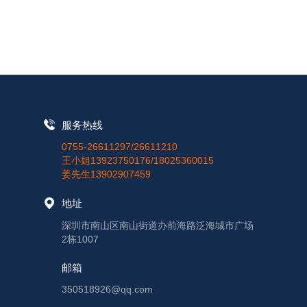
服务热线
0755-26611297/26611210
王小姐13923750176/18025360015
姜先生13902907459
地址
深圳市南山区南山街道办前海路泛海城市广场
2栋1007
邮箱
350518926@qq.com