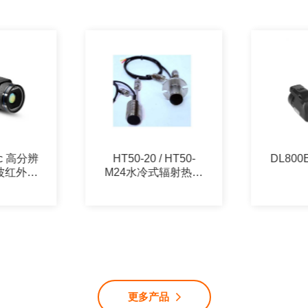
sc 高分辨
HT50-20 / HT50-
DL800
波红外热
M24水冷式辐射热流
传感器
更多产品