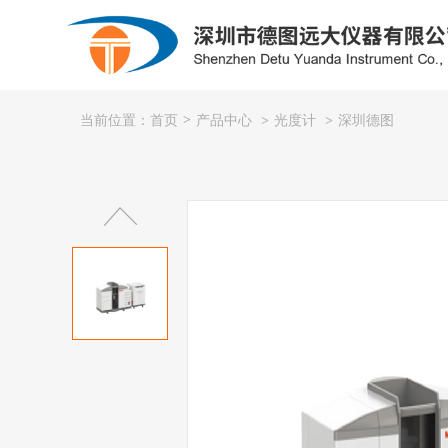
产品中心
光度计
深圳德图
当前位置：首页
>
>
>
粮库专用
氧化锆
制冷系统/供热系统/暖通
露点仪
光度计
石油化工
公司简介
电力行业
企业文化
钳形表