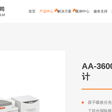
首页
产品中心
解决方案
案例中心
服务支持
电能质量分析仪
蓄电池测试仪
红外测温仪
测距仪
新能源
接触式测温仪
空调专用
视频内窥镜
空气流量计
环境测试
测厚仪
水份仪
化工救援类-军毒、生物检测仪
AA-3
有色金属行业
粉碎装备
材料分析仪
下载中心
冶金行业
公司新闻
发展历程
售后服务
环保行业
行业新闻
服务客户
常见问题
辐射检测仪
实验室辅助设备
X射线检测
计
原子吸收分光
了符合国际规