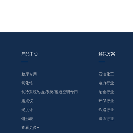
产品中心
解决方案
粮库专用
石油化工
氧化锆
电力行业
制冷系统/供热系统/暖通空调专用
冶金行业
露点仪
环保行业
光度计
铁路行业
钳形表
造纸行业
查看更多+