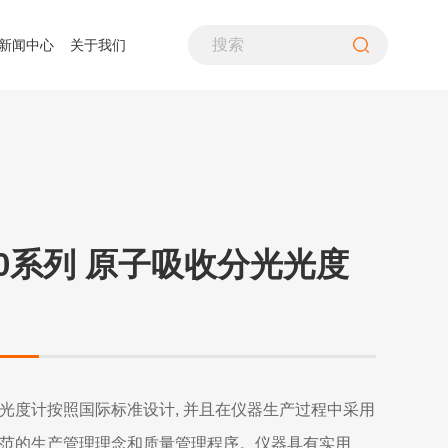
新闻中心
关于我们
PH计
煤粉采样装置
生命探测仪
噪音计、声级计
差压仪
气流筛分仪
水质分析仪
照度计
风速仪
气体分析仪
酸露点仪
转速计
空气质量检测仪
多通道热流计
万用表
在线式变送器
600系列 原子吸收分光光度
检漏仪
辐射热流传感器
温湿度仪
铁路行业
资质荣誉
造纸行业
联系我们
超声波流量计
热像仪
烟气分析仪
光度计按照国际标准设计, 并且在仪器生产过程中采用
范的生产管理理念和质量管理程序。仪器具有实用