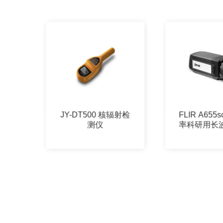
水型食
JY-DT500 核辐射检
FLIR A655
测仪
率科研用长
像仪