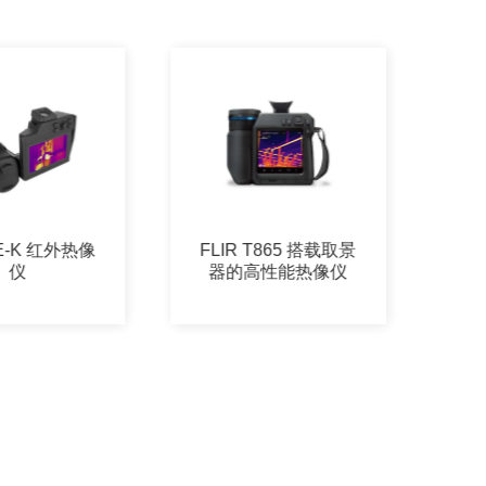
E-K 红外热像
FLIR T865 搭载取景
D
仪
器的高性能热像仪